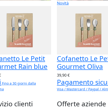
Novità
anetto Le Petit
Cofanetto Le Pet
rmet Rain blue
Gourmet Oliva
€
39,90 €
i
Pagamento sicu
Fino a 30 giorni dalla
na
Visa / Mastercard / Paypal / Al
izio clienti
Offerte aziende