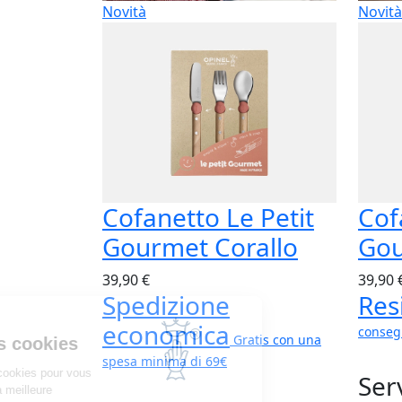
Novità
Novità
Cofanetto Le Petit
Cof
Gourmet Corallo
Gou
39,90 €
39,90 
Spedizione
Res
Opinel
economica
conseg
Gratis con una
Gestion des cookies
spesa minima di 69€
Opinel utilise des cookies pour vous
Serv
permettre d'avoir la meilleure