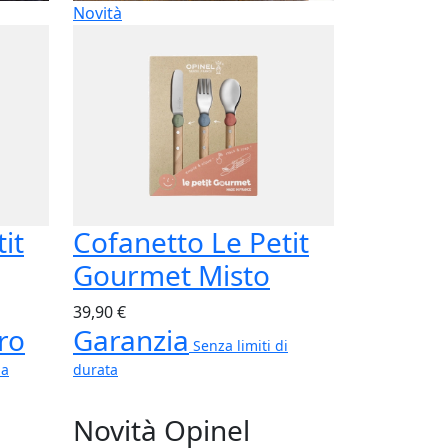
Novità
it
Cofanetto Le Petit
Gourmet Misto
39,90 €
ro
Garanzia
Senza limiti di
ma
durata
Novità Opinel