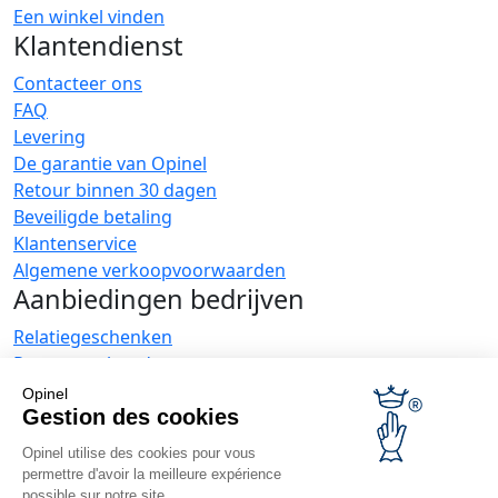
Een winkel vinden
Klantendienst
Contacteer ons
FAQ
Levering
De garantie van Opinel
Retour binnen 30 dagen
Beveiligde betaling
Klantenservice
Algemene verkoopvoorwaarden
Aanbiedingen bedrijven
Relatiegeschenken
Restauranthouders
Opinel Nieuws
Opinel
Gestion des cookies
Ontvang nieuwtjes
Vind ons
Opinel utilise des cookies pour vous
permettre d'avoir la meilleure expérience
possible sur notre site.