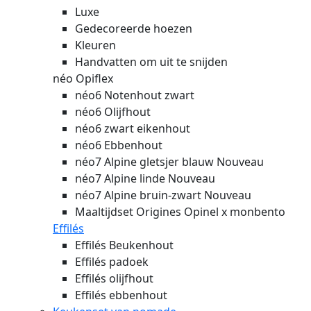
Luxe
Gedecoreerde hoezen
Kleuren
Handvatten om uit te snijden
néo Opiflex
néo6 Notenhout zwart
néo6 Olijfhout
néo6 zwart eikenhout
néo6 Ebbenhout
néo7 Alpine gletsjer blauw
Nouveau
néo7 Alpine linde
Nouveau
néo7 Alpine bruin-zwart
Nouveau
Maaltijdset Origines Opinel x monbento
Effilés
Effilés Beukenhout
Effilés padoek
Effilés olijfhout
Effilés ebbenhout