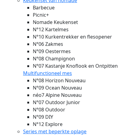
Keukenset van nomade
Barbecue
Picnic+
Nomade Keukenset
N°12 Kartelmes
N°10 Kurkentrekker en flesopener
N°06 Zakmes
N°09 Oestermes
N°08 Champignon
N°07 Kastanje Knoflook en Ontpitten
Multifunctioneel mes
N°08 Horizon
Nouveau
N°09 Ocean
Nouveau
néo7 Alpine
Nouveau
N°07 Outdoor Junior
N°08 Outdoor
N°09 DIY
N°12 Explore
Series met beperkte oplage