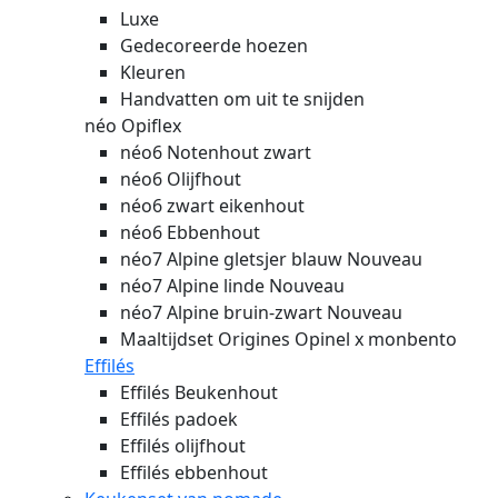
Luxe
Gedecoreerde hoezen
Kleuren
Handvatten om uit te snijden
néo Opiflex
néo6 Notenhout zwart
néo6 Olijfhout
néo6 zwart eikenhout
néo6 Ebbenhout
néo7 Alpine gletsjer blauw
Nouveau
néo7 Alpine linde
Nouveau
néo7 Alpine bruin-zwart
Nouveau
Maaltijdset Origines Opinel x monbento
Effilés
Effilés Beukenhout
Effilés padoek
Effilés olijfhout
Effilés ebbenhout