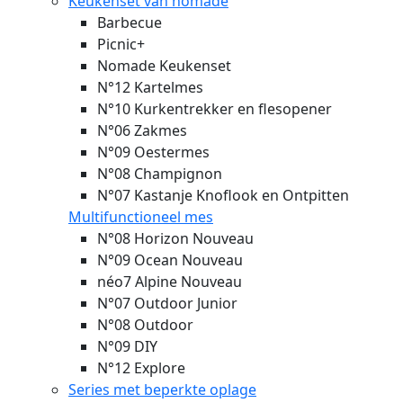
Keukenset van nomade
Barbecue
Picnic+
Nomade Keukenset
N°12 Kartelmes
N°10 Kurkentrekker en flesopener
N°06 Zakmes
N°09 Oestermes
N°08 Champignon
N°07 Kastanje Knoflook en Ontpitten
Multifunctioneel mes
N°08 Horizon
Nouveau
N°09 Ocean
Nouveau
néo7 Alpine
Nouveau
N°07 Outdoor Junior
N°08 Outdoor
N°09 DIY
N°12 Explore
Series met beperkte oplage