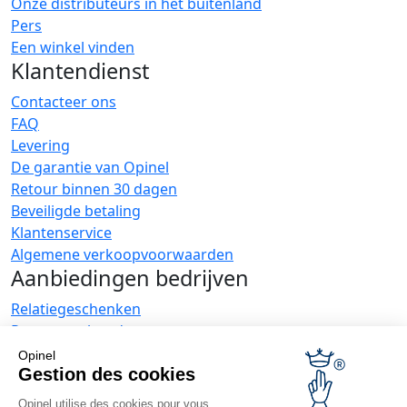
Onze distributeurs in het buitenland
Pers
Een winkel vinden
Klantendienst
Contacteer ons
FAQ
Levering
De garantie van Opinel
Retour binnen 30 dagen
Beveiligde betaling
Klantenservice
Algemene verkoopvoorwaarden
Aanbiedingen bedrijven
Relatiegeschenken
Restauranthouders
Opinel Nieuws
Opinel
Gestion des cookies
Ontvang nieuwtjes
Opinel utilise des cookies pour vous