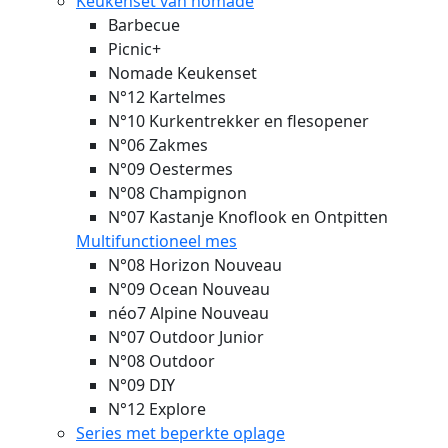
Keukenset van nomade
Barbecue
Picnic+
Nomade Keukenset
N°12 Kartelmes
N°10 Kurkentrekker en flesopener
N°06 Zakmes
N°09 Oestermes
N°08 Champignon
N°07 Kastanje Knoflook en Ontpitten
Multifunctioneel mes
N°08 Horizon
Nouveau
N°09 Ocean
Nouveau
néo7 Alpine
Nouveau
N°07 Outdoor Junior
N°08 Outdoor
N°09 DIY
N°12 Explore
Series met beperkte oplage