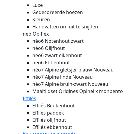
Luxe
Gedecoreerde hoezen
Kleuren
Handvatten om uit te snijden
néo Opiflex
néo6 Notenhout zwart
néo6 Olijfhout
néo6 zwart eikenhout
néo6 Ebbenhout
néo7 Alpine gletsjer blauw
Nouveau
néo7 Alpine linde
Nouveau
néo7 Alpine bruin-zwart
Nouveau
Maaltijdset Origines Opinel x monbento
Effilés
Effilés Beukenhout
Effilés padoek
Effilés olijfhout
Effilés ebbenhout