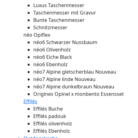
Luxus Taschenmesser
Taschenmesser mit Gravur
Bunte Taschenmesser
Schnitzmesser
néo Opiflex
néo6 Schwarzer Nussbaum
néo6 Olivenholz
néo6 Eiche Black
néo6 Ebenholz
néo7 Alpine gletscherblau
Nouveau
néo7 Alpine linde
Nouveau
néo7 Alpine dunkelbraun
Nouveau
Origines Opinel x monbento Essensset
Effilés
Effilés Buche
Effilés padouk
Effilés olivenholz
Effilés Ebenholz