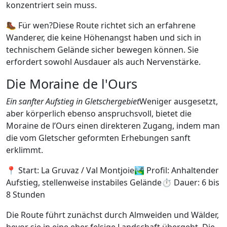
konzentriert sein muss.
🥾 Für wen?Diese Route richtet sich an erfahrene
Wanderer, die keine Höhenangst haben und sich in
technischem Gelände sicher bewegen können. Sie
erfordert sowohl Ausdauer als auch Nervenstärke.
Die Moraine de l'Ours
Ein sanfter Aufstieg in Gletschergebiet
Weniger ausgesetzt,
aber körperlich ebenso anspruchsvoll, bietet die
Moraine de l’Ours einen direkteren Zugang, indem man
die vom Gletscher geformten Erhebungen sanft
erklimmt.
📍 Start: La Gruvaz / Val Montjoie🏞 Profil: Anhaltender
Aufstieg, stellenweise instabiles Gelände⏱ Dauer: 6 bis
8 Stunden
Die Route führt zunächst durch Almweiden und Wälder,
bevor sie in eine eher felsige Landschaft übergeht. Die