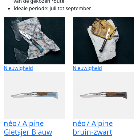
van de gekozen route
Ideale periode: juli tot september
Nieuwigheid
Nieuwigheid
néo7 Alpine
néo7 Alpine
Gletsjer Blauw
bruin-zwart