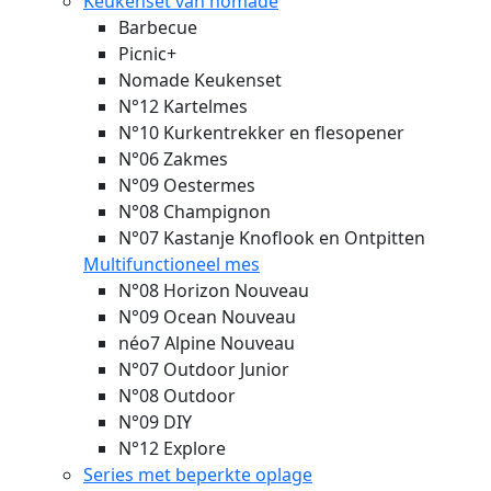
Keukenset van nomade
Barbecue
Picnic+
Nomade Keukenset
N°12 Kartelmes
N°10 Kurkentrekker en flesopener
N°06 Zakmes
N°09 Oestermes
N°08 Champignon
N°07 Kastanje Knoflook en Ontpitten
Multifunctioneel mes
N°08 Horizon
Nouveau
N°09 Ocean
Nouveau
néo7 Alpine
Nouveau
N°07 Outdoor Junior
N°08 Outdoor
N°09 DIY
N°12 Explore
Series met beperkte oplage