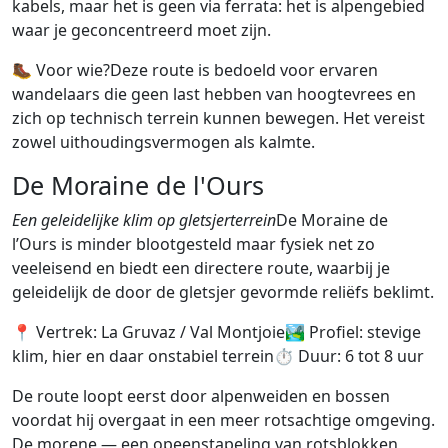
kabels, maar het is geen via ferrata: het is alpengebied
waar je geconcentreerd moet zijn.
🥾 Voor wie?Deze route is bedoeld voor ervaren
wandelaars die geen last hebben van hoogtevrees en
zich op technisch terrein kunnen bewegen. Het vereist
zowel uithoudingsvermogen als kalmte.
De Moraine de l'Ours
Een geleidelijke klim op gletsjerterrein
De Moraine de
l’Ours is minder blootgesteld maar fysiek net zo
veeleisend en biedt een directere route, waarbij je
geleidelijk de door de gletsjer gevormde reliëfs beklimt.
📍 Vertrek: La Gruvaz / Val Montjoie🏞 Profiel: stevige
klim, hier en daar onstabiel terrein⏱ Duur: 6 tot 8 uur
De route loopt eerst door alpenweiden en bossen
voordat hij overgaat in een meer rotsachtige omgeving.
De morene — een opeenstapeling van rotsblokken