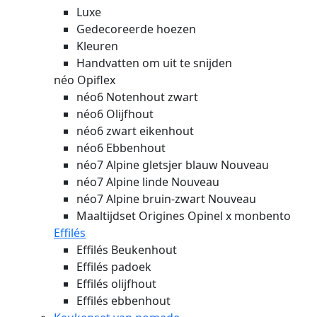
Luxe
Gedecoreerde hoezen
Kleuren
Handvatten om uit te snijden
néo Opiflex
néo6 Notenhout zwart
néo6 Olijfhout
néo6 zwart eikenhout
néo6 Ebbenhout
néo7 Alpine gletsjer blauw
Nouveau
néo7 Alpine linde
Nouveau
néo7 Alpine bruin-zwart
Nouveau
Maaltijdset Origines Opinel x monbento
Effilés
Effilés Beukenhout
Effilés padoek
Effilés olijfhout
Effilés ebbenhout