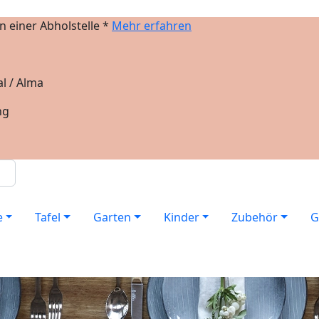
 einer Abholstelle *
Mehr erfahren
l / Alma
ng
e
Tafel
Garten
Kinder
Zubehör
G