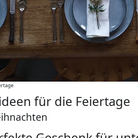
ertage
deen für die Feiertage
eihnachten
rfekte Geschenk für unt