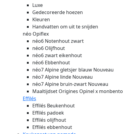
Luxe
Gedecoreerde hoezen
Kleuren
Handvatten om uit te snijden
néo Opiflex
néo6 Notenhout zwart
néo6 Olijfhout
néo6 zwart eikenhout
néo6 Ebbenhout
néo7 Alpine gletsjer blauw
Nouveau
néo7 Alpine linde
Nouveau
néo7 Alpine bruin-zwart
Nouveau
Maaltijdset Origines Opinel x monbento
Effilés
Effilés Beukenhout
Effilés padoek
Effilés olijfhout
Effilés ebbenhout