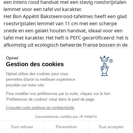
een intens rood handvat met een stevig roestvrijstalen
lemmet voor een tafel vol karakter.
Het Bon Appétit Baksteenrood-tafelmes heeft een glad
roestvrijstalen lemmet van 11 cm met een scherpe
snede en een gelakt houten handvat, ideaal voor een
tafel met karakter. Het heft is PEFC-gecertificeerd: het is
afkomstig uit ecologisch beheerde Franse bossen in de
Jura en de Vercors.
Opinel
Dit mes kan worden gepersonaliseerd.
Gestion des cookies
Opinel utilise des cookies pour vous
Handwas aanbevolen.
permettre d'avoir la meilleure expérience
possible sur notre site.
Gemaakt in Frankrijk.
Pour modifier vos préférences par la suite, cliquez sur le lien
'Préférences de cookies' situé dans le pied de page.
Consulter notre politique de confidentialité
Consentements certifiés par
Tout refuser
Paramétrer
Tout accepter