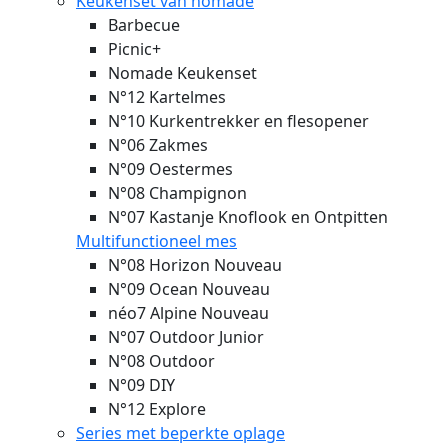
Keukenset van nomade
Barbecue
Picnic+
Nomade Keukenset
N°12 Kartelmes
N°10 Kurkentrekker en flesopener
N°06 Zakmes
N°09 Oestermes
N°08 Champignon
N°07 Kastanje Knoflook en Ontpitten
Multifunctioneel mes
N°08 Horizon
Nouveau
N°09 Ocean
Nouveau
néo7 Alpine
Nouveau
N°07 Outdoor Junior
N°08 Outdoor
N°09 DIY
N°12 Explore
Series met beperkte oplage