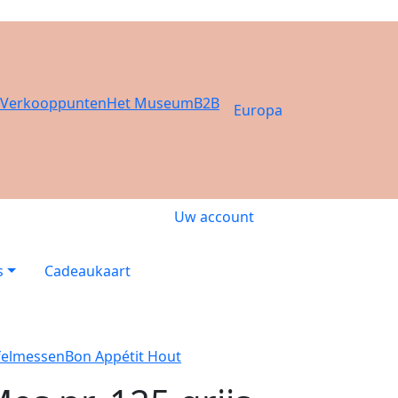
Verkooppunten
Het Museum
B2B
Europa
Uw account
s
Cadeaukaart
felmessen
Bon Appétit Hout