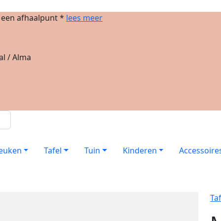
j een afhaalpunt *
lees meer
al / Alma
euken
Tafel
Tuin
Kinderen
Accessoire
Ta