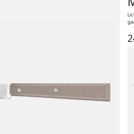
M
Li
ga
2