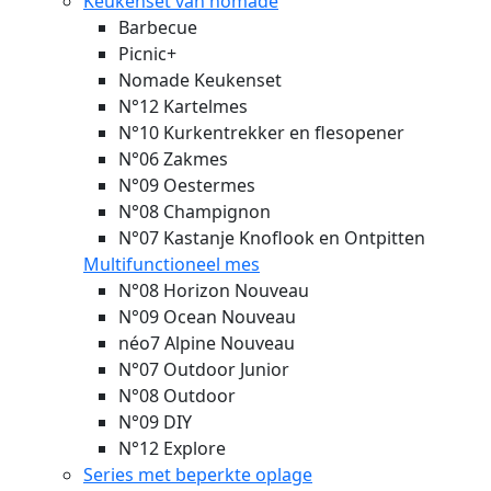
Keukenset van nomade
Barbecue
Picnic+
Nomade Keukenset
N°12 Kartelmes
N°10 Kurkentrekker en flesopener
N°06 Zakmes
N°09 Oestermes
N°08 Champignon
N°07 Kastanje Knoflook en Ontpitten
Multifunctioneel mes
N°08 Horizon
Nouveau
N°09 Ocean
Nouveau
néo7 Alpine
Nouveau
N°07 Outdoor Junior
N°08 Outdoor
N°09 DIY
N°12 Explore
Series met beperkte oplage