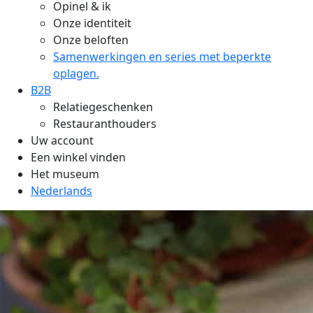
Opinel & ik
Onze identiteit
Onze beloften
Samenwerkingen en series met beperkte
oplagen.
B2B
Relatiegeschenken
Restauranthouders
Uw account
Een winkel vinden
Het museum
Nederlands