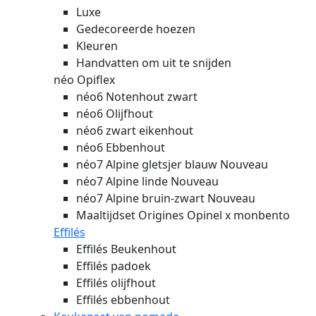
Luxe
Gedecoreerde hoezen
Kleuren
Handvatten om uit te snijden
néo Opiflex
néo6 Notenhout zwart
néo6 Olijfhout
néo6 zwart eikenhout
néo6 Ebbenhout
néo7 Alpine gletsjer blauw
Nouveau
néo7 Alpine linde
Nouveau
néo7 Alpine bruin-zwart
Nouveau
Maaltijdset Origines Opinel x monbento
Effilés
Effilés Beukenhout
Effilés padoek
Effilés olijfhout
Effilés ebbenhout