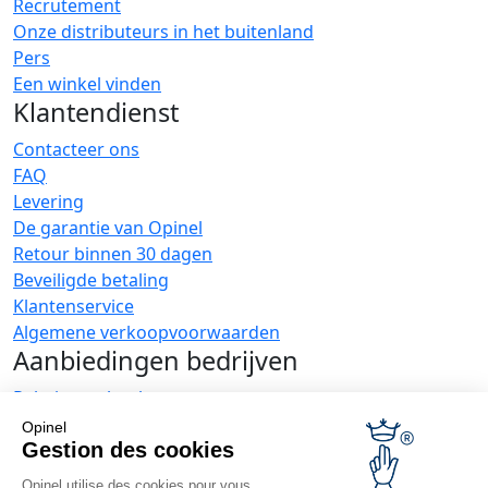
Recrutement
Onze distributeurs in het buitenland
Pers
Een winkel vinden
Klantendienst
Contacteer ons
FAQ
Levering
De garantie van Opinel
Retour binnen 30 dagen
Beveiligde betaling
Klantenservice
Algemene verkoopvoorwaarden
Aanbiedingen bedrijven
Relatiegeschenken
Restauranthouders
Opinel
Opinel Nieuws
Gestion des cookies
Opinel utilise des cookies pour vous