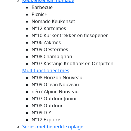
Keukenset van nomade
Barbecue
Picnic+
Nomade Keukenset
N°12 Kartelmes
N°10 Kurkentrekker en flesopener
N°06 Zakmes
N°09 Oestermes
N°08 Champignon
N°07 Kastanje Knoflook en Ontpitten
Multifunctioneel mes
N°08 Horizon
Nouveau
N°09 Ocean
Nouveau
néo7 Alpine
Nouveau
N°07 Outdoor Junior
N°08 Outdoor
N°09 DIY
N°12 Explore
Series met beperkte oplage