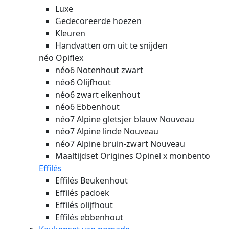
Luxe
Gedecoreerde hoezen
Kleuren
Handvatten om uit te snijden
néo Opiflex
néo6 Notenhout zwart
néo6 Olijfhout
néo6 zwart eikenhout
néo6 Ebbenhout
néo7 Alpine gletsjer blauw
Nouveau
néo7 Alpine linde
Nouveau
néo7 Alpine bruin-zwart
Nouveau
Maaltijdset Origines Opinel x monbento
Effilés
Effilés Beukenhout
Effilés padoek
Effilés olijfhout
Effilés ebbenhout