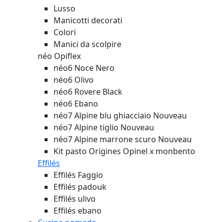
Lusso
Manicotti decorati
Colori
Manici da scolpire
néo Opiflex
néo6 Noce Nero
néo6 Olivo
néo6 Rovere Black
néo6 Ebano
néo7 Alpine blu ghiacciaio
Nouveau
néo7 Alpine tiglio
Nouveau
néo7 Alpine marrone scuro
Nouveau
Kit pasto Origines Opinel x monbento
Effilés
Effilés Faggio
Effilés padouk
Effilés ulivo
Effilés ebano