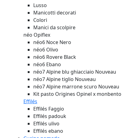
Lusso
Manicotti decorati
Colori
Manici da scolpire
néo Opiflex
néo6 Noce Nero
néo6 Olivo
néo6 Rovere Black
néo6 Ebano
néo7 Alpine blu ghiacciaio
Nouveau
néo7 Alpine tiglio
Nouveau
néo7 Alpine marrone scuro
Nouveau
Kit pasto Origines Opinel x monbento
Effilés
Effilés Faggio
Effilés padouk
Effilés ulivo
Effilés ebano