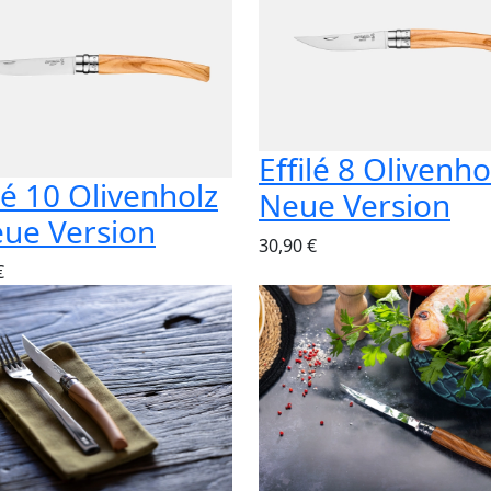
Effilé 8 Olivenho
ilé 10 Olivenholz
Neue Version
eue Version
30,90 €
€