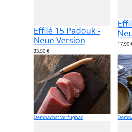
Effi
Effilé 15 Padouk -
Neu
Neue Version
17,90 
33,50 €
Demnächst verfügbar
Demnä