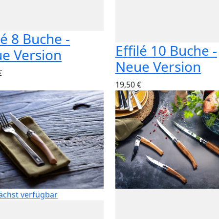
lé 8 Buche -
Effilé 10 Buche -
e Version
Neue Version
€
19,50 €
chst verfügbar