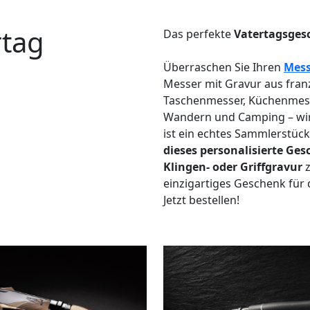
rtag
Das perfekte
Vatertagsges
Überraschen Sie Ihren
Mess
Messer mit Gravur aus fran
Taschenmesser, Küchenmesse
Wandern und Camping – wir b
ist ein echtes Sammlerstüc
dieses personalisierte Ges
Klingen- oder Griffgravur
z
einzigartiges Geschenk für d
Jetzt bestellen!