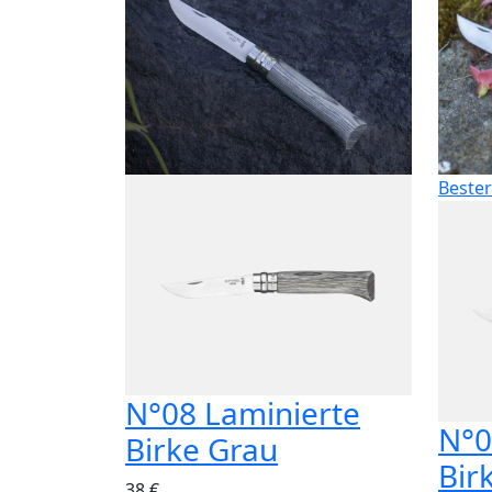
Bester
N°08 Laminierte
N°0
Birke Grau
Bir
38 €