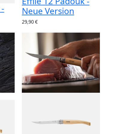
Effilé 12 Padouk -
 -
Neue Version
29,90 €