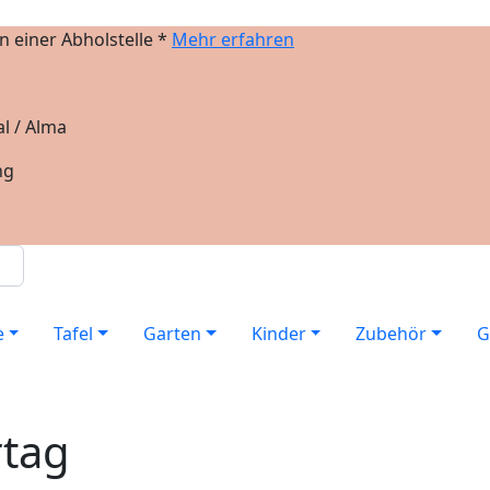
 einer Abholstelle *
Mehr erfahren
l / Alma
ng
e
Tafel
Garten
Kinder
Zubehör
G
rtag