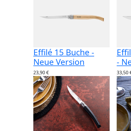
Effilé 15 Buche -
Eff
Neue Version
- N
23,90 €
33,50 