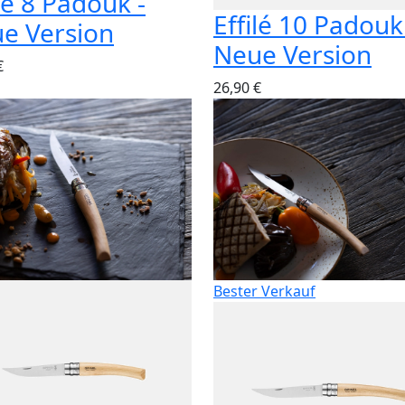
ilé 8 Padouk -
Effilé 10 Padouk
e Version
Neue Version
€
26,90 €
Bester Verkauf