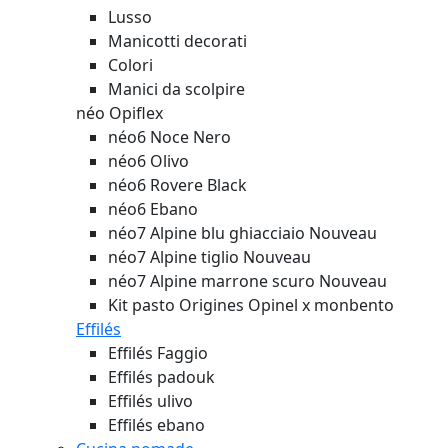
Lusso
Manicotti decorati
Colori
Manici da scolpire
néo Opiflex
néo6 Noce Nero
néo6 Olivo
néo6 Rovere Black
néo6 Ebano
néo7 Alpine blu ghiacciaio
Nouveau
néo7 Alpine tiglio
Nouveau
néo7 Alpine marrone scuro
Nouveau
Kit pasto Origines Opinel x monbento
Effilés
Effilés Faggio
Effilés padouk
Effilés ulivo
Effilés ebano