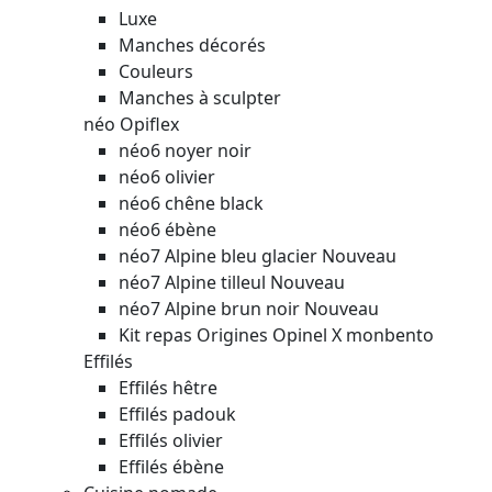
Luxe
Manches décorés
Couleurs
Manches à sculpter
néo Opiflex
néo6 noyer noir
néo6 olivier
néo6 chêne black
néo6 ébène
néo7 Alpine bleu glacier
Nouveau
néo7 Alpine tilleul
Nouveau
néo7 Alpine brun noir
Nouveau
Kit repas Origines Opinel X monbento
Effilés
Effilés hêtre
Effilés padouk
Effilés olivier
Effilés ébène