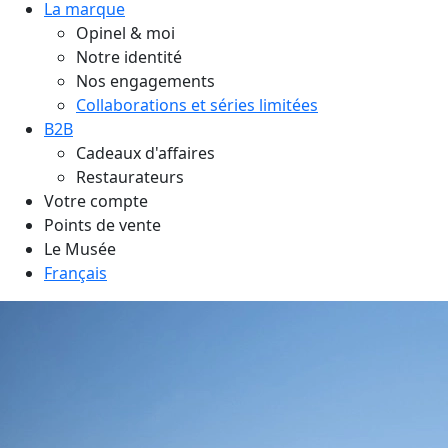
La marque
Opinel & moi
Notre identité
Nos engagements
Collaborations et séries limitées
B2B
Cadeaux d'affaires
Restaurateurs
Votre compte
Points de vente
Le Musée
Français