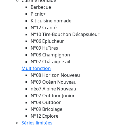
Cuisine nomade
Barbecue
Picnic+
Kit cuisine nomade
N°12 Cranté
N°10 Tire-Bouchon Décapsuleur
N°06 Eplucheur
N°09 Huîtres
N°08 Champignon
N°07 Châtaigne ail
Multifonction
N°08 Horizon
Nouveau
N°09 Océan
Nouveau
néo7 Alpine
Nouveau
N°07 Outdoor Junior
N°08 Outdoor
N°09 Bricolage
N°12 Explore
Séries limitées