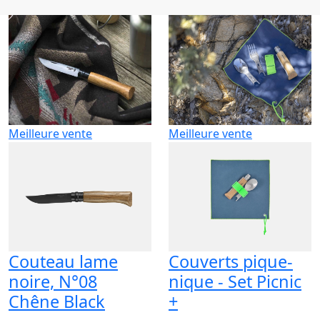
Meilleure vente
Meilleure vente
Couteau lame
Couverts pique-
noire, N°08
nique - Set Picnic
Chêne Black
+