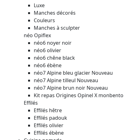
Luxe
Manches décorés
Couleurs
Manches à sculpter
néo Opiflex
néo6 noyer noir
néo6 olivier
néo6 chêne black
néo6 ébène
néo7 Alpine bleu glacier
Nouveau
néo7 Alpine tilleul
Nouveau
néo7 Alpine brun noir
Nouveau
Kit repas Origines Opinel X monbento
Effilés
Effilés hêtre
Effilés padouk
Effilés olivier
Effilés ébène