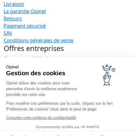
Livraison
La garantie Opinel
Retours
Paiement sécurisé
SAV
Conditions générales de vente
Offres entreprises
Couteaux publicitaires
Restaurateurs
Opinel
Opinel News
Gestion des cookies
Opinel utilise des cookies pour vous
Recevoir les actualités
permettre d'avoir la meilleure expérience
Retrouvez-nous
possible sur notre site.
Pour modifier vos préférences par la suite, cliquez sur le lien
'Préférences de cookies' situé dans le pied de page.
Consulter notre politique de confidentialité
Consentements certifiés par
© Opinel, 2026.
Mentions légales
CGU
Accessibilité