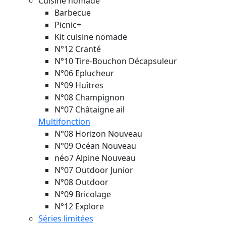
Cuisine nomade
Barbecue
Picnic+
Kit cuisine nomade
N°12 Cranté
N°10 Tire-Bouchon Décapsuleur
N°06 Eplucheur
N°09 Huîtres
N°08 Champignon
N°07 Châtaigne ail
Multifonction
N°08 Horizon
Nouveau
N°09 Océan
Nouveau
néo7 Alpine
Nouveau
N°07 Outdoor Junior
N°08 Outdoor
N°09 Bricolage
N°12 Explore
Séries limitées