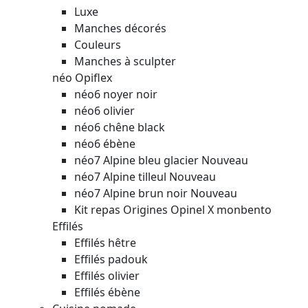
Luxe
Manches décorés
Couleurs
Manches à sculpter
néo Opiflex
néo6 noyer noir
néo6 olivier
néo6 chêne black
néo6 ébène
néo7 Alpine bleu glacier
Nouveau
néo7 Alpine tilleul
Nouveau
néo7 Alpine brun noir
Nouveau
Kit repas Origines Opinel X monbento
Effilés
Effilés hêtre
Effilés padouk
Effilés olivier
Effilés ébène