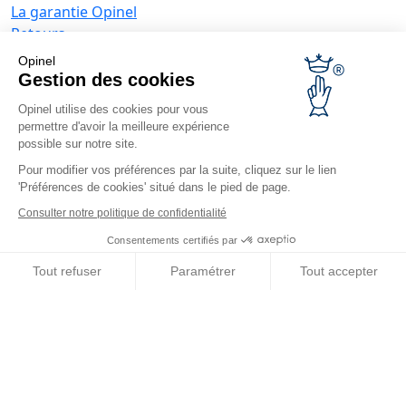
La garantie Opinel
Retours
Paiement sécurisé
Opinel
SAV
Gestion des cookies
Conditions générales de vente
Opinel utilise des cookies pour vous
Offres entreprises
permettre d'avoir la meilleure expérience
possible sur notre site.
Couteaux publicitaires
Pour modifier vos préférences par la suite, cliquez sur le lien
Restaurateurs
'Préférences de cookies' situé dans le pied de page.
Opinel News
Consulter notre politique de confidentialité
Recevoir les actualités
Consentements certifiés par
Retrouvez-nous
Tout refuser
Paramétrer
Tout accepter
Axeptio consent
Plateforme de Gestion du Consentement : Personnalisez vos O
Notre plateforme vous permet d'adapter et de gérer vos paramètr
© Opinel, 2026.
Mentions légales
CGU
Accessibilité
Plan du site
Gestion des cookies