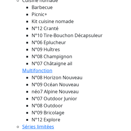
Cuisine nomade
Barbecue
Picnic+
Kit cuisine nomade
N°12 Cranté
N°10 Tire-Bouchon Décapsuleur
N°06 Eplucheur
N°09 Huîtres
N°08 Champignon
N°07 Châtaigne ail
Multifonction
N°08 Horizon
Nouveau
N°09 Océan
Nouveau
néo7 Alpine
Nouveau
N°07 Outdoor Junior
N°08 Outdoor
N°09 Bricolage
N°12 Explore
Séries limitées