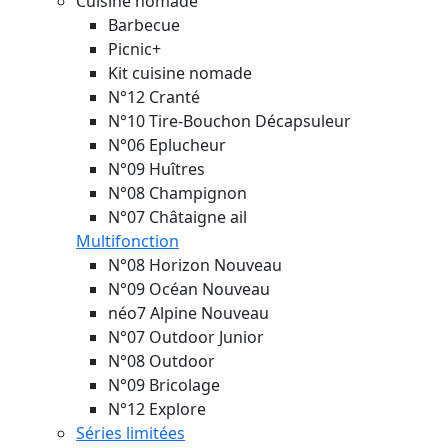
Cuisine nomade
Barbecue
Picnic+
Kit cuisine nomade
N°12 Cranté
N°10 Tire-Bouchon Décapsuleur
N°06 Eplucheur
N°09 Huîtres
N°08 Champignon
N°07 Châtaigne ail
Multifonction
N°08 Horizon
Nouveau
N°09 Océan
Nouveau
néo7 Alpine
Nouveau
N°07 Outdoor Junior
N°08 Outdoor
N°09 Bricolage
N°12 Explore
Séries limitées