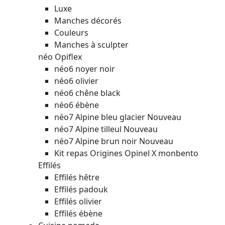
Luxe
Manches décorés
Couleurs
Manches à sculpter
néo Opiflex
néo6 noyer noir
néo6 olivier
néo6 chêne black
néo6 ébène
néo7 Alpine bleu glacier
Nouveau
néo7 Alpine tilleul
Nouveau
néo7 Alpine brun noir
Nouveau
Kit repas Origines Opinel X monbento
Effilés
Effilés hêtre
Effilés padouk
Effilés olivier
Effilés ébène