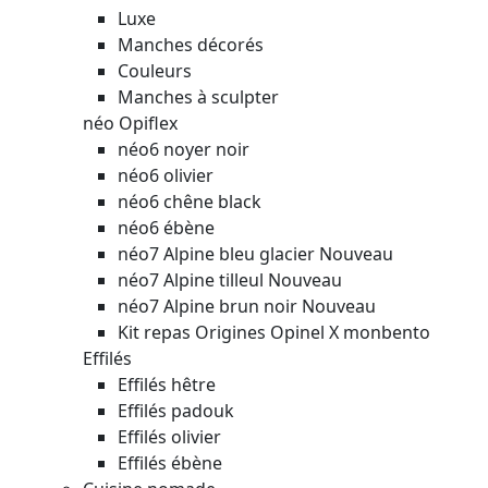
Luxe
Manches décorés
Couleurs
Manches à sculpter
néo Opiflex
néo6 noyer noir
néo6 olivier
néo6 chêne black
néo6 ébène
néo7 Alpine bleu glacier
Nouveau
néo7 Alpine tilleul
Nouveau
néo7 Alpine brun noir
Nouveau
Kit repas Origines Opinel X monbento
Effilés
Effilés hêtre
Effilés padouk
Effilés olivier
Effilés ébène