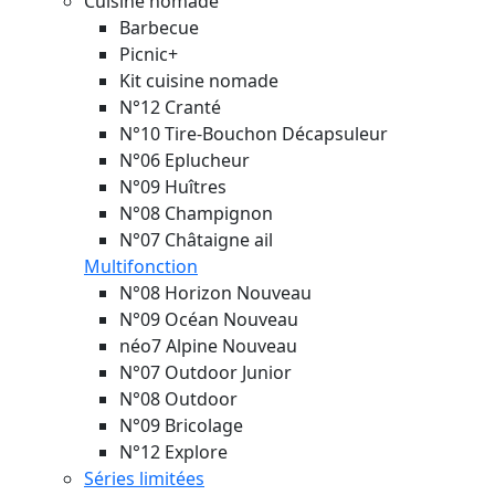
Cuisine nomade
Barbecue
Picnic+
Kit cuisine nomade
N°12 Cranté
N°10 Tire-Bouchon Décapsuleur
N°06 Eplucheur
N°09 Huîtres
N°08 Champignon
N°07 Châtaigne ail
Multifonction
N°08 Horizon
Nouveau
N°09 Océan
Nouveau
néo7 Alpine
Nouveau
N°07 Outdoor Junior
N°08 Outdoor
N°09 Bricolage
N°12 Explore
Séries limitées