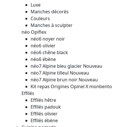
Luxe
Manches décorés
Couleurs
Manches à sculpter
néo Opiflex
néo6 noyer noir
néo6 olivier
néo6 chêne black
néo6 ébène
néo7 Alpine bleu glacier
Nouveau
néo7 Alpine tilleul
Nouveau
néo7 Alpine brun noir
Nouveau
Kit repas Origines Opinel X monbento
Effilés
Effilés hêtre
Effilés padouk
Effilés olivier
Effilés ébène