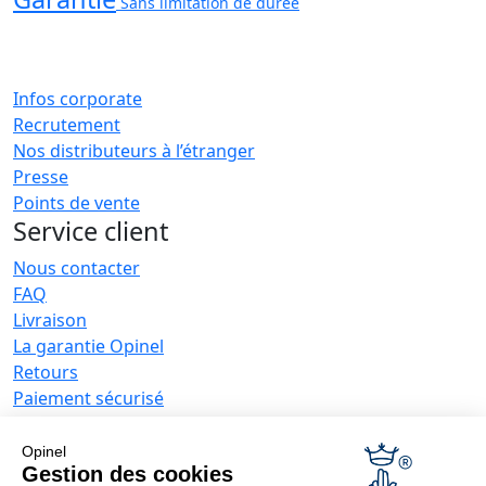
Sans limitation de durée
Infos corporate
Recrutement
Nos distributeurs à l’étranger
Presse
Points de vente
Service client
Nous contacter
FAQ
Livraison
La garantie Opinel
Retours
Paiement sécurisé
SAV
Conditions générales de vente
Opinel
Offres entreprises
Gestion des cookies