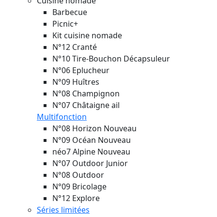
Cuisine nomade
Barbecue
Picnic+
Kit cuisine nomade
N°12 Cranté
N°10 Tire-Bouchon Décapsuleur
N°06 Eplucheur
N°09 Huîtres
N°08 Champignon
N°07 Châtaigne ail
Multifonction
N°08 Horizon
Nouveau
N°09 Océan
Nouveau
néo7 Alpine
Nouveau
N°07 Outdoor Junior
N°08 Outdoor
N°09 Bricolage
N°12 Explore
Séries limitées