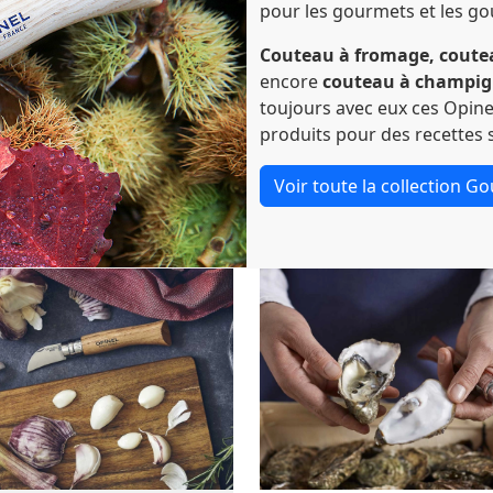
pour les gourmets et les g
Couteau à fromage, coutea
encore
couteau à champi
toujours avec eux ces Opin
produits pour des recettes s
Voir toute la collection G