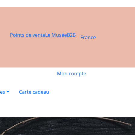
Points de vente
Le Musée
B2B
France
Mon compte
res
Carte cadeau