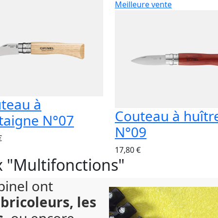
Meilleure vente
teau à
Couteau à huîtr
taigne N°07
N°09
€
17,80 €
 "Multifonctions"
inel ont
s
bricoleurs, les
s,
ou encore