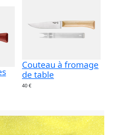
Couteau à fromage
es
de table
40 €