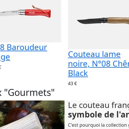
8 Baroudeur
Couteau lame
uge
noire, N°08 Chê
€
Black
43 €
x "Gourmets"
Le couteau franç
symbole de l'ar
C'est pourquoi la collectio