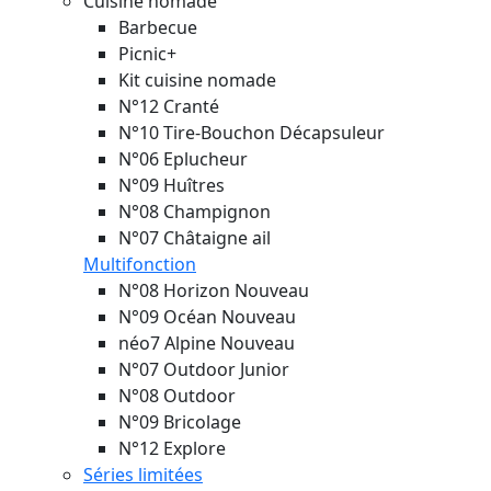
Cuisine nomade
Barbecue
Picnic+
Kit cuisine nomade
N°12 Cranté
N°10 Tire-Bouchon Décapsuleur
N°06 Eplucheur
N°09 Huîtres
N°08 Champignon
N°07 Châtaigne ail
Multifonction
N°08 Horizon
Nouveau
N°09 Océan
Nouveau
néo7 Alpine
Nouveau
N°07 Outdoor Junior
N°08 Outdoor
N°09 Bricolage
N°12 Explore
Séries limitées