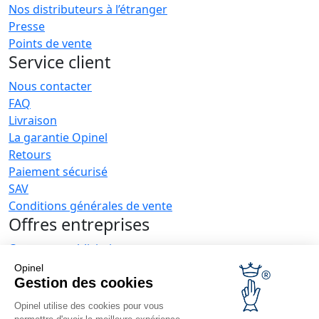
Nos distributeurs à l’étranger
Presse
Points de vente
Service client
Nous contacter
FAQ
Livraison
La garantie Opinel
Retours
Paiement sécurisé
SAV
Conditions générales de vente
Offres entreprises
Couteaux publicitaires
Restaurateurs
Opinel
Opinel News
Gestion des cookies
Opinel utilise des cookies pour vous
Recevoir les actualités