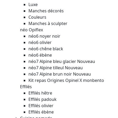
Luxe
Manches décorés
Couleurs
Manches à sculpter
néo Opiflex
néo6 noyer noir
néo6 olivier
néo6 chêne black
néo6 ébène
néo7 Alpine bleu glacier
Nouveau
néo7 Alpine tilleul
Nouveau
néo7 Alpine brun noir
Nouveau
Kit repas Origines Opinel X monbento
Effilés
Effilés hêtre
Effilés padouk
Effilés olivier
Effilés ébène