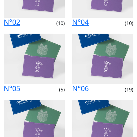
N°02
N°04
(10)
(10)
N°05
N°06
(5)
(19)