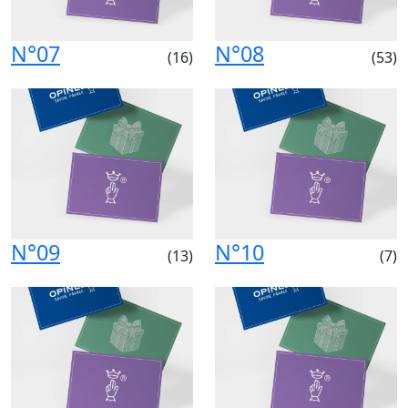
N°07
N°08
(16)
(53)
N°09
N°10
(13)
(7)