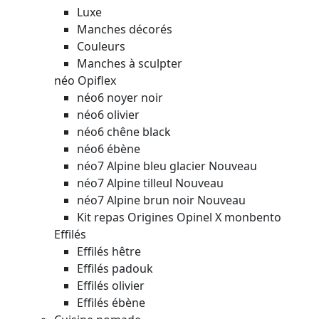
Luxe
Manches décorés
Couleurs
Manches à sculpter
néo Opiflex
néo6 noyer noir
néo6 olivier
néo6 chêne black
néo6 ébène
néo7 Alpine bleu glacier
Nouveau
néo7 Alpine tilleul
Nouveau
néo7 Alpine brun noir
Nouveau
Kit repas Origines Opinel X monbento
Effilés
Effilés hêtre
Effilés padouk
Effilés olivier
Effilés ébène