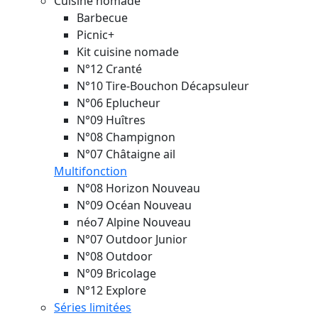
Cuisine nomade
Barbecue
Picnic+
Kit cuisine nomade
N°12 Cranté
N°10 Tire-Bouchon Décapsuleur
N°06 Eplucheur
N°09 Huîtres
N°08 Champignon
N°07 Châtaigne ail
Multifonction
N°08 Horizon
Nouveau
N°09 Océan
Nouveau
néo7 Alpine
Nouveau
N°07 Outdoor Junior
N°08 Outdoor
N°09 Bricolage
N°12 Explore
Séries limitées