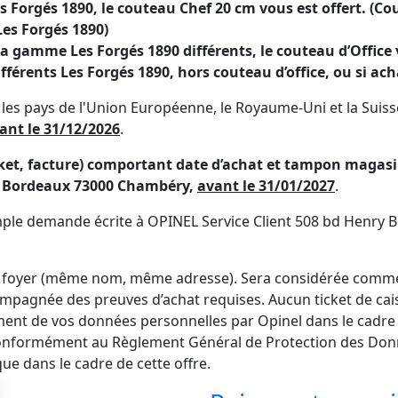
Forgés 1890, le couteau Chef 20 cm vous est offert. (Cou
es Forgés 1890)
 gamme Les Forgés 1890 différents, le couteau d’Office vo
ifférents Les Forgés 1890, hors couteau d’office, ou si ac
 les pays de l'Union Européenne, le Royaume-Uni et la Suiss
vant le 31/12/2026
.
ticket, facture) comportant date d’achat et tampon magas
ry Bordeaux 73000 Chambéry,
avant le 31/01/2027
.
simple demande écrite à OPINEL Service Client 508 bd Henr
ar foyer (même nom, même adresse). Sera considérée comme 
ompagnée des preuves d’achat requises. Aucun ticket de cais
nt de vos données personnelles par Opinel dans le cadre d
conformément au Règlement Général de Protection des Don
ue dans le cadre de cette offre.