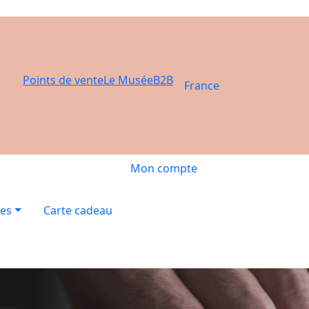
Points de vente
Le Musée
B2B
France
Mon compte
res
Carte cadeau