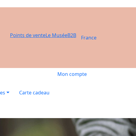
Points de vente
Le Musée
B2B
France
Mon compte
res
Carte cadeau