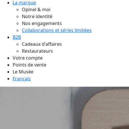
La marque
Opinel & moi
Notre identité
Nos engagements
Collaborations et séries limitées
B2B
Cadeaux d'affaires
Restaurateurs
Votre compte
Points de vente
Le Musée
Français