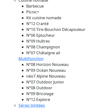
Cuisine nomade
Barbecue
Picnic+
Kit cuisine nomade
N°12 Cranté
N°10 Tire-Bouchon Décapsuleur
N°06 Eplucheur
N°09 Huîtres
N°08 Champignon
N°07 Châtaigne ail
Multifonction
N°08 Horizon
Nouveau
N°09 Océan
Nouveau
néo7 Alpine
Nouveau
N°07 Outdoor Junior
N°08 Outdoor
N°09 Bricolage
N°12 Explore
Séries limitées