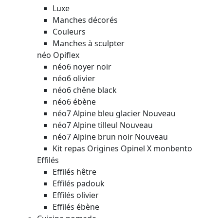
Luxe
Manches décorés
Couleurs
Manches à sculpter
néo Opiflex
néo6 noyer noir
néo6 olivier
néo6 chêne black
néo6 ébène
néo7 Alpine bleu glacier
Nouveau
néo7 Alpine tilleul
Nouveau
néo7 Alpine brun noir
Nouveau
Kit repas Origines Opinel X monbento
Effilés
Effilés hêtre
Effilés padouk
Effilés olivier
Effilés ébène