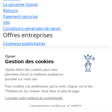
La garantie Opinel
Retours
Paiement sécurisé
SAV
Conditions générales de vente
Offres entreprises
Couteaux publicitaires
Restaurateurs
Opinel News
Opinel
Gestion des cookies
Recevoir les actualités
Retrouvez-nous
Opinel utilise des cookies pour vous
permettre d'avoir la meilleure expérience
possible sur notre site.
Pour modifier vos préférences par la suite, cliquez sur le lien
'Préférences de cookies' situé dans le pied de page.
Consulter notre politique de confidentialité
© Opinel, 2026.
Mentions légales
CGU
Accessibilité
Consentements certifiés par
Plan du site
Gestion des cookies