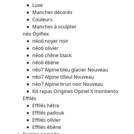
Luxe
Manches décorés
Couleurs
Manches à sculpter
néo Opiflex
néo6 noyer noir
néo6 olivier
néo6 chêne black
néo6 ébène
néo7 Alpine bleu glacier
Nouveau
néo7 Alpine tilleul
Nouveau
néo7 Alpine brun noir
Nouveau
Kit repas Origines Opinel X monbento
Effilés
Effilés hêtre
Effilés padouk
Effilés olivier
Effilés ébène