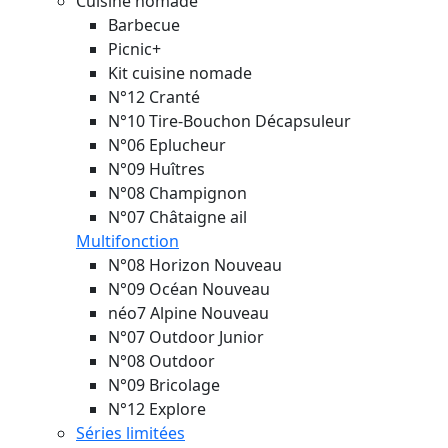
Cuisine nomade
Barbecue
Picnic+
Kit cuisine nomade
N°12 Cranté
N°10 Tire-Bouchon Décapsuleur
N°06 Eplucheur
N°09 Huîtres
N°08 Champignon
N°07 Châtaigne ail
Multifonction
N°08 Horizon
Nouveau
N°09 Océan
Nouveau
néo7 Alpine
Nouveau
N°07 Outdoor Junior
N°08 Outdoor
N°09 Bricolage
N°12 Explore
Séries limitées