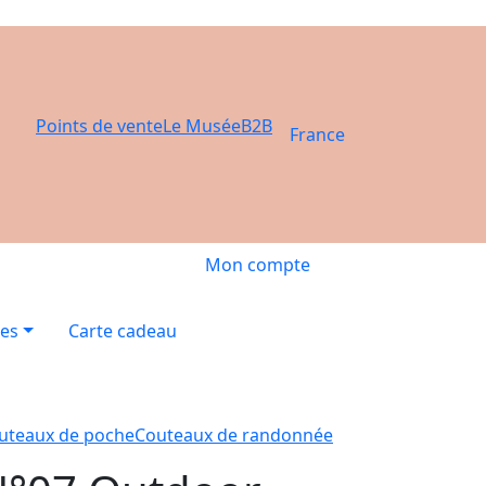
Points de vente
Le Musée
B2B
France
Mon compte
res
Carte cadeau
uteaux de poche
Couteaux de randonnée