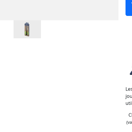
Le
jou
uti
C
(v