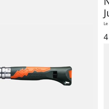
N
J
Le 
4