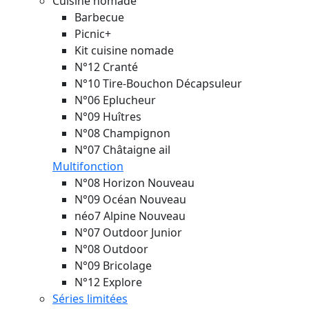
Cuisine nomade
Barbecue
Picnic+
Kit cuisine nomade
N°12 Cranté
N°10 Tire-Bouchon Décapsuleur
N°06 Eplucheur
N°09 Huîtres
N°08 Champignon
N°07 Châtaigne ail
Multifonction
N°08 Horizon
Nouveau
N°09 Océan
Nouveau
néo7 Alpine
Nouveau
N°07 Outdoor Junior
N°08 Outdoor
N°09 Bricolage
N°12 Explore
Séries limitées