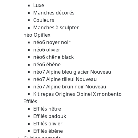
Luxe
Manches décorés
Couleurs
Manches à sculpter
néo Opiflex
néo6 noyer noir
néo6 olivier
néo6 chêne black
néo6 ébène
néo7 Alpine bleu glacier
Nouveau
néo7 Alpine tilleul
Nouveau
néo7 Alpine brun noir
Nouveau
Kit repas Origines Opinel X monbento
Effilés
Effilés hêtre
Effilés padouk
Effilés olivier
Effilés ébène